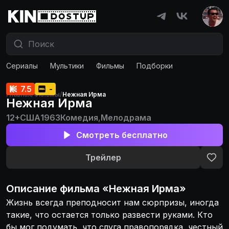
Сериалы
Мультики
Фильмы
Подборки
7.5
-
Главная
/
Фильмы
/
Нежная Ирма
Нежная Ирма
12+
США
1963
Комедия
,
Мелодрама
Смотреть бесплатно
Трейлер
Описание
фильма
«
Нежная Ирма
»
Жизнь всегда преподносит нам сюрпризы, иногда
такие, что остается только развести руками. Кто
бы мог подумать, что слуга правопорядка, честный