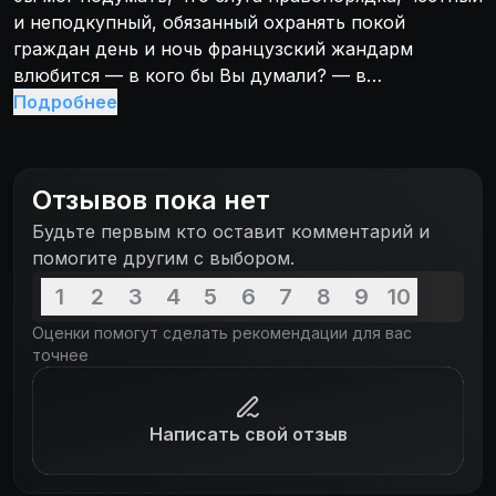
и неподкупный, обязанный охранять покой
граждан день и ночь французский жандарм
влюбится — в кого бы Вы думали? — в
проститутку!Но проститутку не простую! Поэтому
Подробнее
мы понимаем, что не влюбиться в нее просто
невозможно — так мила, так мила.
Отзывов пока нет
Будьте первым кто оставит комментарий и
помогите другим с выбором.
1
2
3
4
5
6
7
8
9
10
Оценки помогут сделать рекомендации для вас
точнее
Написать свой отзыв