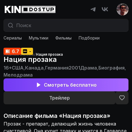
Сериалы
Мультики
Фильмы
Подборки
6.7
-
Главная
/
Фильмы
/
Нация прозака
Нация прозака
16+
США
,
Канада
,
Германия
2001
Драма
,
Биография
,
Мелодрама
Смотреть бесплатно
Трейлер
Описание
фильма
«
Нация прозака
»
Прозак - препарат, делающий жизнь человека
счастливой. Она курит травку и учится в Гарварде.