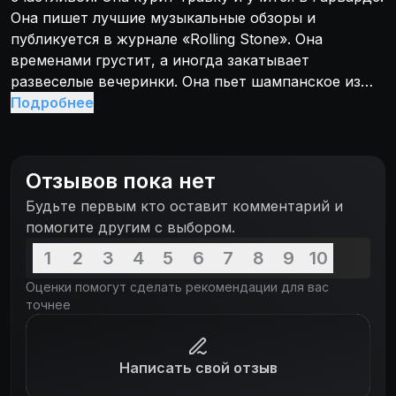
Она пишет лучшие музыкальные обзоры и
публикуется в журнале «Rolling Stone». Она
временами грустит, а иногда закатывает
развеселые вечеринки. Она пьет шампанское из
горлышка и срывается в крик на окружающих. Она
Подробнее
обязательно станет знаменитой, ведь ее зовут
Элизабет Вурцель. Надо только немного
разобраться в своей жизни и пережить встречу с
Отзывов пока нет
человеком, выписывающим рецепты на счастье...
Будьте первым кто оставит комментарий и
помогите другим с выбором.
1
2
3
4
5
6
7
8
9
10
Оценки помогут сделать рекомендации для вас
точнее
Написать свой отзыв