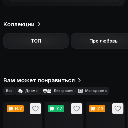
Коллекции
ТОП
Про любовь
Вам может понравиться
🎭
🧑‍🏫
💌
Все
Драма
Биография
Мелодрама
6.7
7.7
7.3