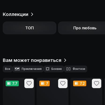
Коллекции
ТОП
Про любовь
Вам может понравиться
🗺️
💥
🧙‍♂️
Все
Приключения
Боевик
Фэнтези
7.7
7
7.2