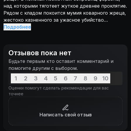
над которыми тяготеет жуткое древнее проклятие.
Рядом с кладом покоится мумия коварного жреца,
жестоко казненного за ужасное убийство
могущественного правителя Египта.
Подробнее
Золотоискатели потревожили многовековой покой
гробницы, и мумия встает из могилы, чтобы
погрузить мир в царство кошмара...
Отзывов пока нет
Будьте первым кто оставит комментарий и
помогите другим с выбором.
1
2
3
4
5
6
7
8
9
10
Оценки помогут сделать рекомендации для вас
точнее
Написать свой отзыв