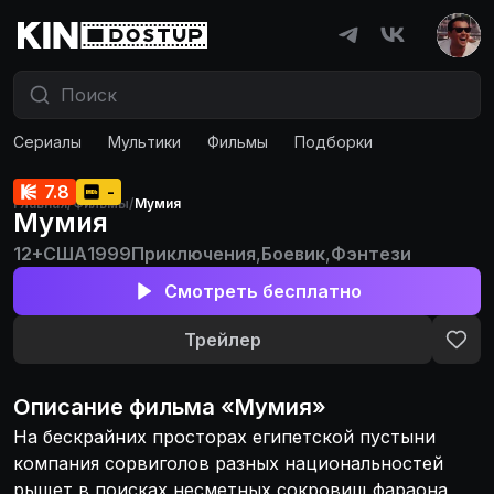
Сериалы
Мультики
Фильмы
Подборки
7.8
-
Главная
/
Фильмы
/
Мумия
Мумия
12+
США
1999
Приключения
,
Боевик
,
Фэнтези
Смотреть бесплатно
Трейлер
Описание
фильма
«
Мумия
»
На бескрайних просторах египетской пустыни
компания сорвиголов разных национальностей
рыщет в поисках несметных сокровищ фараона,