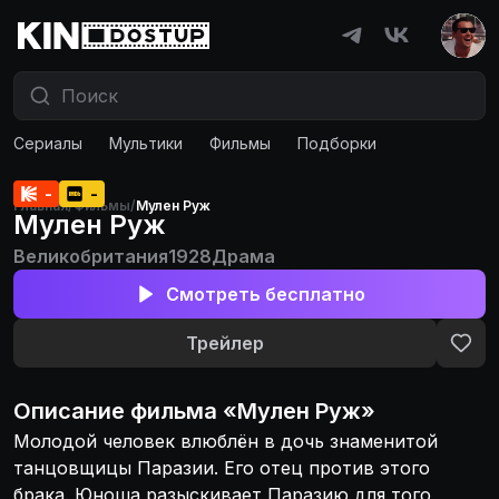
Сериалы
Мультики
Фильмы
Подборки
-
-
Главная
/
Фильмы
/
Мулен Руж
Мулен Руж
Великобритания
1928
Драма
Смотреть бесплатно
Трейлер
Описание
фильма
«
Мулен Руж
»
Молодой человек влюблён в дочь знаменитой
танцовщицы Паразии. Его отец против этого
брака. Юноша разыскивает Паразию для того,