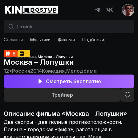
Сериалы
Мультики
Фильмы
Подборки
6
-
Главная
/
Фильмы
/
Москва – Лопушки
Москва – Лопушки
12+
Россия
2014
Комедия
,
Мелодрама
Смотреть бесплатно
Трейлер
Описание
фильма
«
Москва – Лопушки
»
Две сестры - две полные противоположности.
Полина - городская «фифа», работающая в
крупном книжном издательстве. Маша -