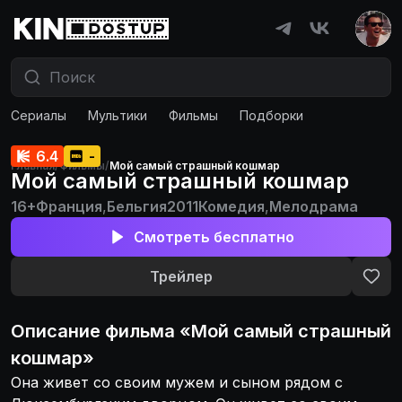
Сериалы
Мультики
Фильмы
Подборки
6.4
-
Главная
/
Фильмы
/
Мой самый страшный кошмар
Мой самый страшный кошмар
16+
Франция
,
Бельгия
2011
Комедия
,
Мелодрама
Смотреть бесплатно
Трейлер
Описание
фильма
«
Мой самый страшный
кошмар
»
Она живет со своим мужем и сыном рядом с