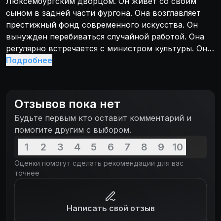
Люксембургским дворцом. Он живет со своим
сыном в задней части фургона. Она возглавляет
престижный фонд современного искусства. Он
вынужден перебиваться случайной работой. Она
регулярно встречается с министром культуры. Он
встречается только с бутылками алкоголя. Она
Подробнее
любит обсуждать разные идеи. Он любит секс с
женщинами с большой грудью. Они совершенно не
имеют ничего общего и не должны были бы даже
Отзывов пока нет
встречаться. Но их дети становятся неразлучными,
Будьте первым кто оставит комментарий и
и вскоре им самим предстоит понять почему.
помогите другим с выбором.
Столкновение двух разных миров затронет жизни
не только их самих, но и всех окружающих.
1
2
3
4
5
6
7
8
9
10
Оценки помогут сделать рекомендации для вас
точнее
Написать свой отзыв