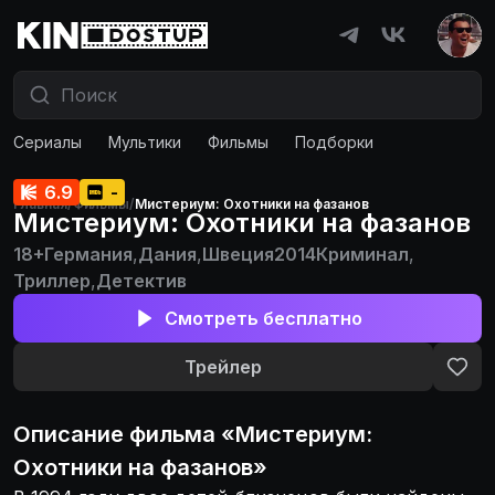
Сериалы
Мультики
Фильмы
Подборки
6.9
-
Главная
/
Фильмы
/
Мистериум: Охотники на фазанов
Мистериум: Охотники на фазанов
18+
Германия
,
Дания
,
Швеция
2014
Криминал
,
Триллер
,
Детектив
Смотреть бесплатно
Трейлер
Описание
фильма
«
Мистериум:
Охотники на фазанов
»