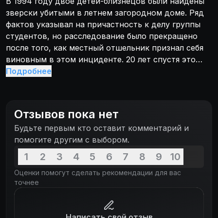
В 1994 году двое детей-близнецов были найдены
зверски убитыми в летнем загородном доме. Ряд
фактов указывал на причастность к делу группы
студентов, но расследование было прекращено
после того, как местный отшельник признал себя
виновным в этом инциденте. 20 лет спустя это
дело попадает на стол Карла Мёрка, который
Подробнее
начинает подозревать, что в нём что-то не так.
Отзывов пока нет
Будьте первым кто оставит комментарий и
помогите другим с выбором.
1
2
3
4
5
6
7
8
9
10
Оценки помогут сделать рекомендации для вас
точнее
Написать свой отзыв