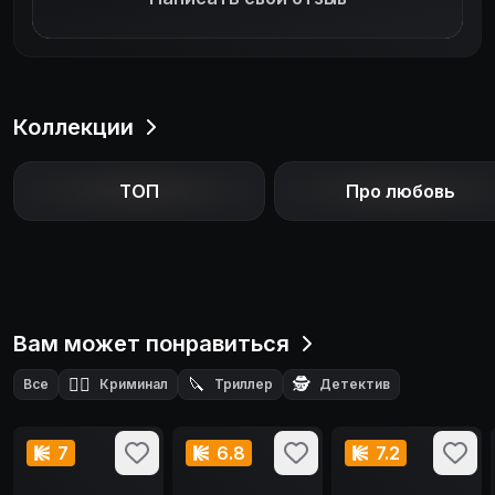
Коллекции
ТОП
Про любовь
Вам может понравиться
🕵️‍♂️
🔪
🕵️
Все
Криминал
Триллер
Детектив
7
6.8
7.2