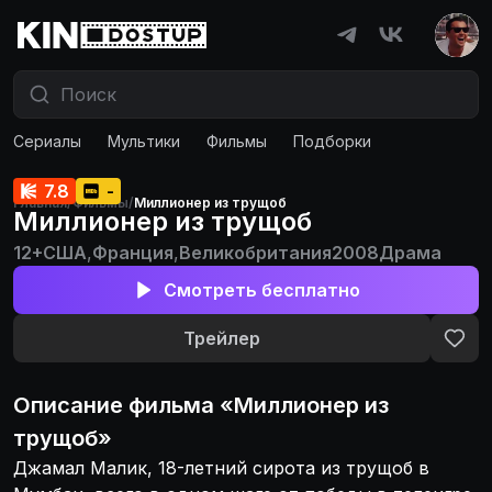
Сериалы
Мультики
Фильмы
Подборки
7.8
-
Главная
/
Фильмы
/
Миллионер из трущоб
Миллионер из трущоб
12+
США
,
Франция
,
Великобритания
2008
Драма
Смотреть бесплатно
Трейлер
Описание
фильма
«
Миллионер из
трущоб
»
Джамал Малик, 18-летний сирота из трущоб в