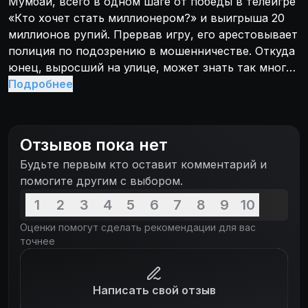
Мумбаи, всего в одном шаге от победы в телеигре
«Кто хочет стать миллионером?» и выигрыша 20
миллионов рупий. Прервав игру, его арестовывает
полиция по подозрению в мошенничестве. Откуда
юнец, выросший на улице, может знать так много?
На допросе в полиции Джамал рассказывает
Подробнее
печальную историю своей жизни: о пережитых
приключениях вместе с братом, о стычках с
местными бандами, о своей трагической любви.
Отзывов пока нет
Каждая глава личной истории удивительным
Будьте первым кто оставит комментарий и
образом дала ему ответы на вопросы
помогите другим с выбором.
телевикторины. Когда игру возобновят,
инспектору полиции и шестидесяти миллионам
1
2
3
4
5
6
7
8
9
10
зрителей захочется выяснить ответ только на один
Оценки помогут сделать рекомендации для вас
вопрос: зачем этот юноша, без явного стремления
точнее
к богатству, решил принять участие в
телепрограмме?
Написать свой отзыв