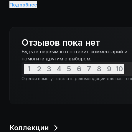
становится потенциальной жертвой маньяка.
Подробнее
Отзывов пока нет
Будьте первым кто оставит комментарий и
помогите другим с выбором.
1
2
3
4
5
6
7
8
9
10
Оценки помогут сделать рекомендации для вас точ
Коллекции