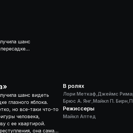
олучила шанс
 пересадке
асплывчато и
а смутные
 как-то поздним
оворя, убийцы.
новится
а
»
В ролях
Лори Меткаф
,
Джеймс Рима
олучила шанс видеть
Брюс А. Янг
,
Майкл П. Бирн
,
П
ке глазного яблока.
Режиссеры
тко, но все-таки что-то
фигуры человека,
Майкл Аптед
ву с ее квартирой.
реступления, она сама