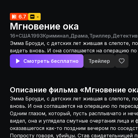
6.7
-
Мгновение ока
16+
США
1993
Криминал
,
Драма
,
Триллер
,
Детектив
Эмма Броуди, с детских лет жившая в слепоте, п
видеть вновь. И она соглашается на операцию по
глазного яблока. Одним глазом, который, пусть р
Смотреть бесплатно
Трейлер
нечетко, но все-таки что-то видел, она и углядел
очертания лица и фигуры человека, оказавшегося
вечером по соседству с ее квартирой. Попросту г
Став свидетельницей преступления, она сама ста
Описание
фильма
«
Мгновение ок
потенциальной жертвой маньяка.
Эмма Броуди, с детских лет жившая в слепоте, п
вновь. И она соглашается на операцию по пересад
Одним глазом, который, пусть расплывчато и нече
видел, она и углядела смутные очертания лица и 
оказавшегося как-то поздним вечером по соседст
Попросту говоря, убийцы. Став свидетельницей п