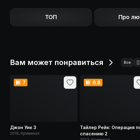
ТОП
Про лю
Вам может понравиться
🕵️
Все
7
6.8
Джон Уик 3
Тайлер Рейк: Операция п
2019, Криминал
спасению 2
2023, Криминал