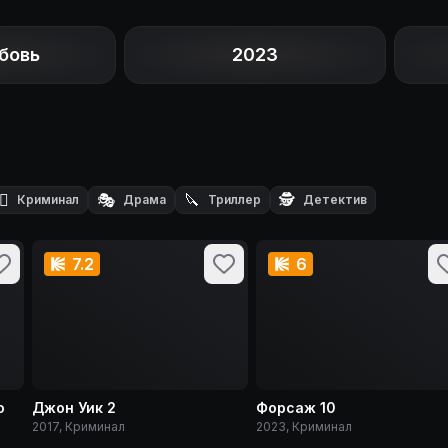
бовь
2023
‍♂️
🎭
🔪
🕵️
Криминал
Драма
Триллер
Детектив
7.2
6
о
Джон Уик 2
Форсаж 10
2017, Криминал
2023, Криминал