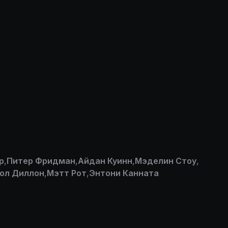
р
,
Питер Фридман
,
Айдан Куинн
,
Мэделин Стоу
,
ол Диллон
,
Мэтт Рот
,
Энтони Канната