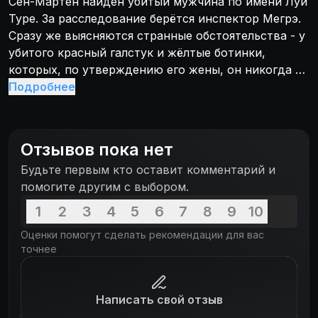
Сен-Мартен найден убитый мужчина по имени Луи
Туре. За расследование берётся инспектор Мегрэ.
Сразу же выясняются странные обстоятельства - у
убитого красный галстук и жёлтые ботинки,
которых, по утверждению его жены, он никогда не
носил. В кошельке - неизвестно откуда взявшаяся
Подробнее
приличная сумма денег и очень старая фотография
маленькой девочки. Очевидно, что покойный вёл
вторую жизнь, которая была скрыта его семьи.
Отзывов пока нет
Будьте первым кто оставит комментарий и
помогите другим с выбором.
1
2
3
4
5
6
7
8
9
10
Оценки помогут сделать рекомендации для вас
точнее
Написать свой отзыв