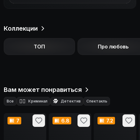
Коллекции
ТОП
Про любовь
Вам может понравиться
🕵️‍♂️
🕵️
Все
Криминал
Детектив
Спектакль
7
6.8
7.2