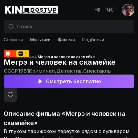
Сериалы
Мультики
Фильмы
Подборки
-
-
Главная
/
Фильмы
/
Мегрэ и человек на скамейке
Мегрэ и человек на скамейке
СССР
1981
Криминал
,
Детектив
,
Спектакль
Смотреть бесплатно
Описание
фильма
«
Мегрэ и человек на
скамейке
»
В глухом парижском переулке рядом с бульваром