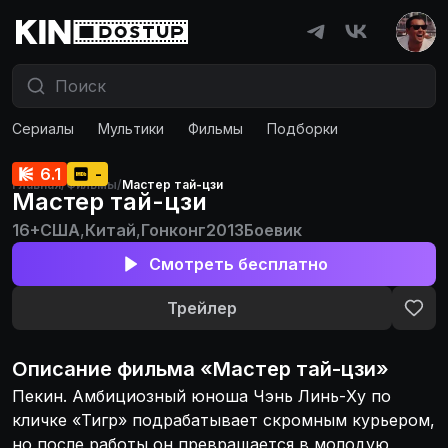
Сериалы
Мультики
Фильмы
Подборки
6.1
-
Главная
/
Фильмы
/
Мастер тай-цзи
Мастер тай-цзи
16+
США
,
Китай
,
Гонконг
2013
Боевик
Смотреть бесплатно
Трейлер
Описание
фильма
«
Мастер тай-цзи
»
Пекин. Амбициозный юноша Чэнь Линь-Ху по
кличке «Тигр» подрабатывает скромным курьером,
но после работы он превращается в молодую