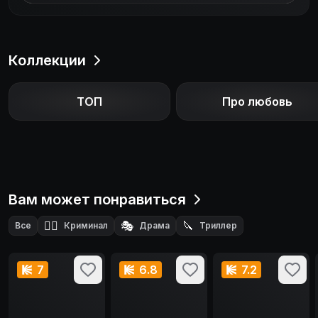
Коллекции
ТОП
Про любовь
Вам может понравиться
🕵️‍♂️
🎭
🔪
Все
Криминал
Драма
Триллер
💌
🕵️
Мелодрама
Детектив
7
6.8
7.2