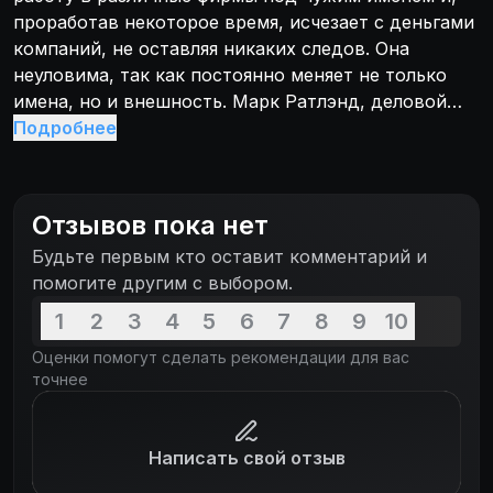
проработав некоторое время, исчезает с деньгами
компаний, не оставляя никаких следов. Она
неуловима, так как постоянно меняет не только
имена, но и внешность. Марк Ратлэнд, деловой
партнер одной из бывших жертв Марни,
Подробнее
разоблачает ее, когда она устраивается к нему на
работу. Но вместо того, чтобы сдать Марни
полиции, Марк шантажом заставляет ее выйти за
Отзывов пока нет
него замуж. Он узнает о глубоко сидящем в ней
Будьте первым кто оставит комментарий и
страхе перед мужчинами, сексом, грозами и
помогите другим с выбором.
красным цветом...
1
2
3
4
5
6
7
8
9
10
Оценки помогут сделать рекомендации для вас
точнее
Написать свой отзыв