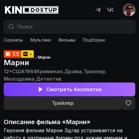
Сериалы
Мультики
Фильмы
Подборки
7.5
-
Главная
/
Фильмы
/
Марни
Марни
12+
США
1964
Криминал
,
Драма
,
Триллер
,
Мелодрама
,
Детектив
Смотреть бесплатно
Трейлер
Описание
фильма
«
Марни
»
Героиня фильма Марни Эдгар устраивается на
работу в различные фирмы под чужим именем и,