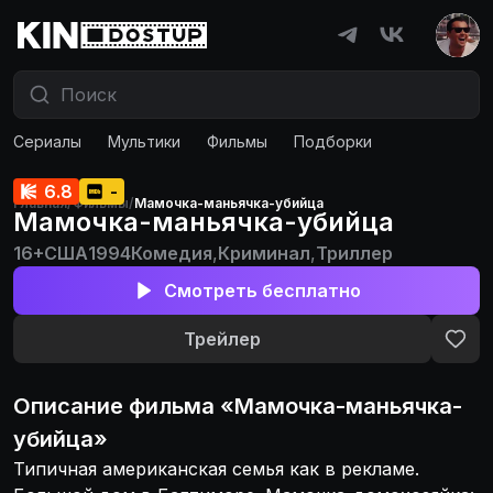
Сериалы
Мультики
Фильмы
Подборки
6.8
-
Главная
/
Фильмы
/
Мамочка-маньячка-убийца
Мамочка-маньячка-убийца
16+
США
1994
Комедия
,
Криминал
,
Триллер
Смотреть бесплатно
Трейлер
Описание
фильма
«
Мамочка-маньячка-
убийца
»
Типичная американская семья как в рекламе.