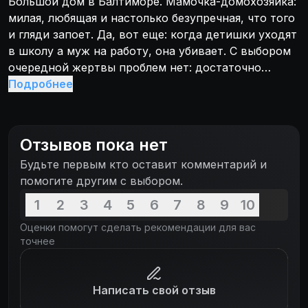
Большой дом в Балтиморе. Мамочка-домохозяйка:
милая, любящая и настолько безупречная, что того
и гляди запоет. Да, вот еще: когда детишки уходят
в школу а муж на работу, она убивает. С выбором
очередной жертвы проблем нет: достаточно
отдать предпочтение другой девочке поприятней
Подробнее
чем ее дочурка, накричать на ее сына, надеть
белые тапочки в День труда, не перемотать пленку
на начало видеокассеты и ваши дни сочтены. И уж
Отзывов пока нет
будьте уверены, разделается она с вами самым
Будьте первым кто оставит комментарий и
изощренным способом.
помогите другим с выбором.
1
2
3
4
5
6
7
8
9
10
Оценки помогут сделать рекомендации для вас
точнее
Написать свой отзыв