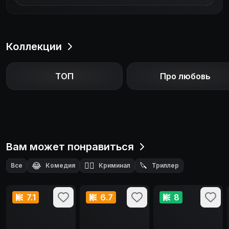
Коллекции
ТОП
Про любовь
Вам может понравиться
😂
🕵️‍♂️
🔪
Все
Комедия
Криминал
Триллер
7.1
6.7
8