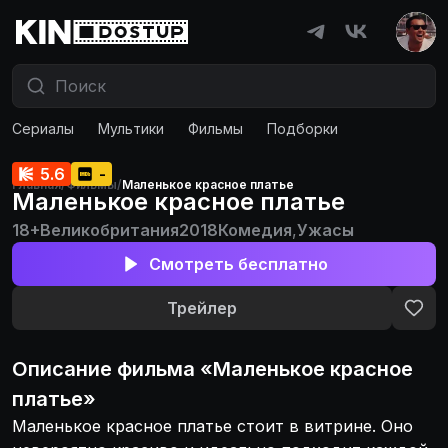
Сериалы
Мультики
Фильмы
Подборки
5.6
-
Главная
/
Фильмы
/
Маленькое красное платье
Маленькое красное платье
18+
Великобритания
2018
Комедия
,
Ужасы
Смотреть бесплатно
Трейлер
Описание
фильма
«
Маленькое красное
платье
»
Маленькое красное платье стоит в витрине. Оно