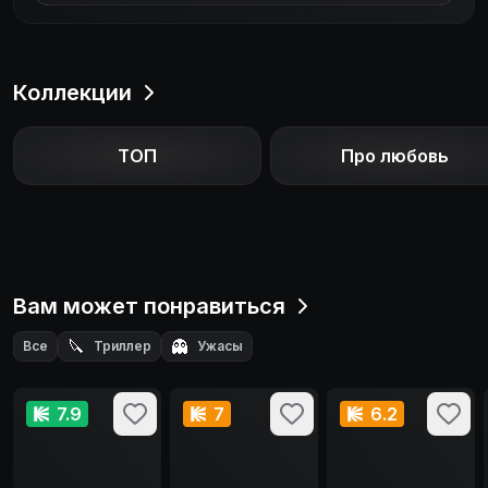
мало и в тот момент, когда они кончились люди
начали поедать друг друга. Калхуну удалось
бежать.
Коллекции
ТОП
Про любовь
Вам может понравиться
🔪
👻
Все
Триллер
Ужасы
7.9
7
6.2