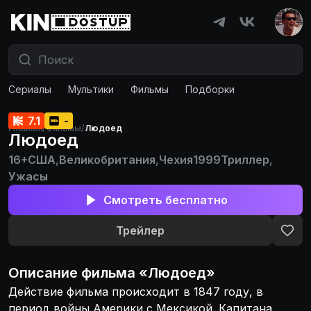
Сериалы
Мультики
Фильмы
Подборки
7.1
-
Главная
/
Фильмы
/
Людоед
Людоед
16+
США
,
Великобритания
,
Чехия
1999
Триллер
,
Ужасы
Смотреть бесплатно
Трейлер
Описание
фильма
«
Людоед
»
Действие фильма происходит в 1847 году, в
период войны Америки с Мексикой. Капитана