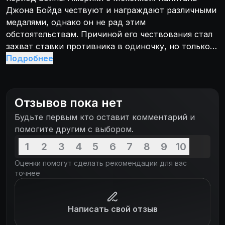
Джона Бойда чествуют и награждают различными
медалями, однако он не рад этим
обстоятельствам. Причиной его чествования стал
захват ставки противника в одиночку, но только
он один знает все обстоятельства столь смелого
Подробнее
поступка он просто струсил, бросил оружие и
притворился мёртвым. Так он пролежал
длительное время среди мёртвых товарищей, а
Отзывов пока нет
впоследствии в состоянии аффекта поубивал всех
Будьте первым кто оставит комментарий и
неприятелей. Однако продвижения по службе
помогите другим с выбором.
Джон не получил, вместо этого его направляют в
одинокий форт в горах Калифорнии. Через
1
2
3
4
5
6
7
8
9
10
некоторое время в форт приходит оборванный и
Оценки помогут сделать рекомендации для вас
изголодавшийся мужчина по имени Калхун. Из его
точнее
истории становится ясно, что он был членом
каравана, который вёл проводник. Проводник
заблудился и люди, в связи с наступившей зимой,
Написать свой отзыв
поселились в пещере. Однако запасов еды было