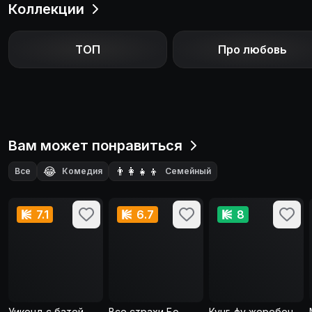
Коллекции
ТОП
Про любовь
Вам может понравиться
😂
👨‍👩‍👧‍👦
Все
Комедия
Семейный
🗺️
🎭
💌
Приключения
Драма
Мелодрама
7.1
6.7
8
Уикенд с батей
Все страхи Бо
Кунг-фу жеребец