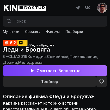
Мультики
Сериалы
Фильмы
Подборки
6.2
-
Главная
/
Фильмы
/
Леди и Бродяга
Леди и Бродяга
6+
США
2019
Комедия
,
Семейный
,
Приключения
,
Драма
,
Мелодрама
Смотреть бесплатно
Трейлер
Описание
фильма
«
Леди и Бродяга
»
Картина расскажет историю встречи
представительницы высшего общества кокер-