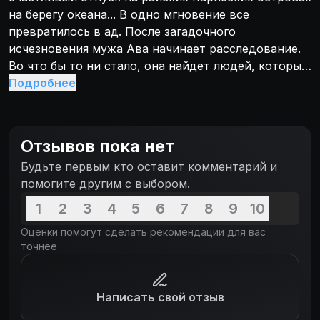
на берегу океана... В одно мгновение все
превратилось в ад. После загадочного
исчезновения мужа Ава начинает расследование.
Во что бы то ни стало, она найдет людей, которые
похитили и убили ее возлюбленного. Гнев
Подробнее
женщины в горе не знает предела...
Отзывов пока нет
Будьте первым кто оставит комментарий и
помогите другим с выбором.
1
2
3
4
5
6
7
8
9
10
Оценки помогут сделать рекомендации для вас
точнее
Написать свой отзыв