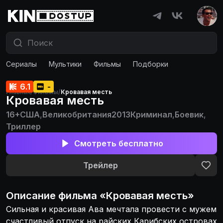
Сериалы
Мультики
Фильмы
Подборки
6.1
-
Главная
/
Фильмы
/
Кровавая месть
Кровавая месть
16+
США
,
Великобритания
2013
Криминал
,
Боевик
,
Триллер
Смотреть бесплатно
Трейлер
Описание
фильма
«
Кровавая месть
»
Сильная и красивая Ава мечтала провести с мужем
счастливый отпуск на райских Карибских островах