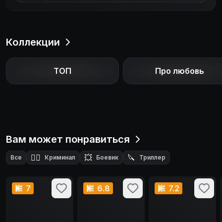
Коллекции
ТОП
Про любовь
Вам может понравиться
🕵️‍♂️
💥
🔪
Все
Криминал
Боевик
Триллер
7
6.8
7.2