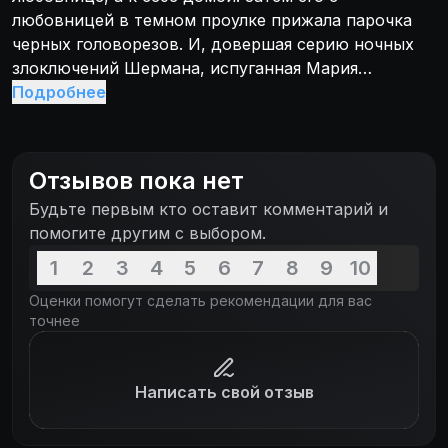
любовницей в темном проулке прижала парочка
черных головорезов. И, довершая серию ночных
злоключений Шермана, испуганная Мария
задавила одного из подростков, сидя за рулем его
Подробнее
машины. Ужас продолжился, когда нахальная
Мария свалила вину на него, Шермана обвинили в
убийстве, и половине города понадобилось
Отзывов пока нет
превратить обычное преступление в политический
Будьте первым кто оставит комментарий и
скандал. Лишь один человек верит, что МакКой
помогите другим с выбором.
стал козлом отпущения, и человек этот – ловкий
журналист Питер Фэллоу – знает, как доказать его
1
2
3
4
5
6
7
8
9
10
невиновность…
Оценки помогут сделать рекомендации для вас
точнее
Написать свой отзыв