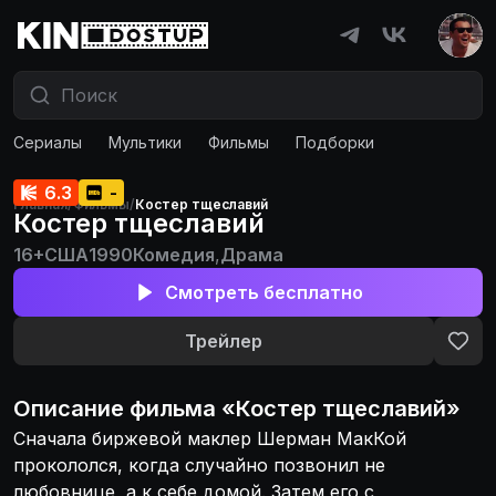
Сериалы
Мультики
Фильмы
Подборки
6.3
-
Главная
/
Фильмы
/
Костер тщеславий
Костер тщеславий
16+
США
1990
Комедия
,
Драма
Смотреть бесплатно
Трейлер
Описание
фильма
«
Костер тщеславий
»
Сначала биржевой маклер Шерман МакКой
прокололся, когда случайно позвонил не
любовнице, а к себе домой. Затем его с