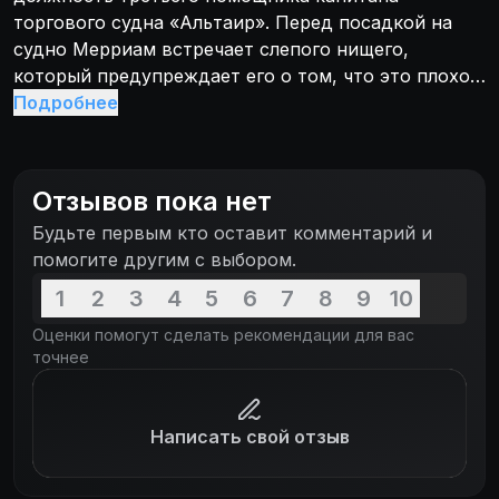
торгового судна «Альтаир». Перед посадкой на
судно Мерриам встречает слепого нищего,
который предупреждает его о том, что это плохой
корабль. Это сообщение не вызывает у молодого
Подробнее
человека ничего, кроме усмешки. Но не успел
корабль отчалить, как один из членов экипажа был
найден мёртвым. И вскоре трупов становится всё
Отзывов пока нет
больше. Том Мерриам начинает подозревать, что
Будьте первым кто оставит комментарий и
во всём виноват капитан корабля Уилл Стоун,
помогите другим с выбором.
одержимый идеей власти и авторитета.
1
2
3
4
5
6
7
8
9
10
Оценки помогут сделать рекомендации для вас
точнее
Написать свой отзыв