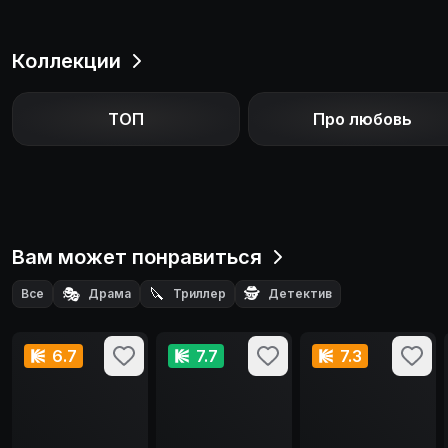
Коллекции
ТОП
Про любовь
Вам может понравиться
🎭
🔪
🕵️
Все
Драма
Триллер
Детектив
6.7
7.7
7.3