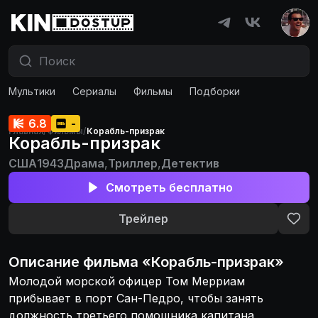
Мультики
Сериалы
Фильмы
Подборки
6.8
-
Главная
/
Фильмы
/
Корабль-призрак
Корабль-призрак
США
1943
Драма
,
Триллер
,
Детектив
Смотреть бесплатно
Трейлер
Описание
фильма
«
Корабль-призрак
»
Молодой морской офицер Том Мерриам
прибывает в порт Сан-Педро, чтобы занять
должность третьего помощника капитана