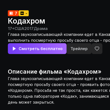
7
-
Кодахром
17+
США
2017
Драма
Глава звукозаписывающей компании едет в Канза
выполнить посмертную просьбу своего отца - пр
фотографии с плёнки «Кодахром». Просьба не так 
Смотреть бесплатно
Трейлер
кажется: во всём мире осталась только одна лабо
занимающаяся проявкой, и та со дня на день може
Описание
фильма
«
Кодахром
»
Глава звукозаписывающей компании едет в Канза
посмертную просьбу своего отца - проявить фото
«Кодахром». Просьба не так проста, как кажется:
только одна лаборатория «Кодак», занимающаяся п
день может закрыться.