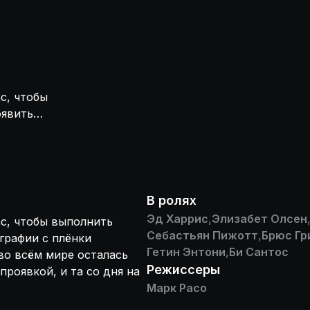
с, чтобы
оявить
проста, как
ратория «Кодак»,
т закрыться.
В ролях
Эд Харрис
,
Элизабет Олсен
с, чтобы выполнить
Себастьян Пижотт
,
Брюс Гр
графии с плёнки
Гетин Энтони
,
Би Сантос
 во всём мире осталась
Режиссеры
роявкой, и та со дня на
Марк Расо