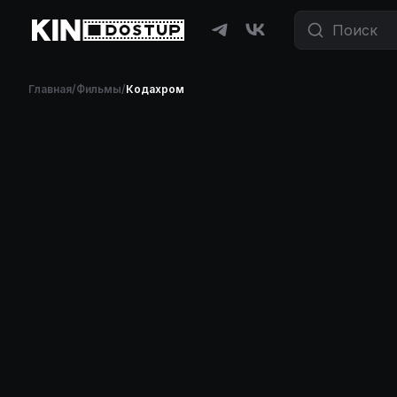
Главная
/
Фильмы
/
Кодахром