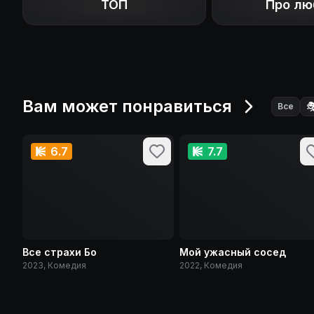
ТОП
Про лю
Вам может понравиться

Все
6.7
7.7
Все страхи Бо
Мой ужасный сосед
2023, Комедия
2022, Комедия