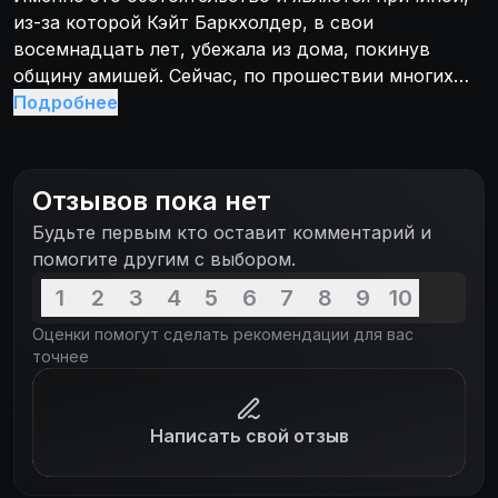
из-за которой Кэйт Баркхолдер, в свои
восемнадцать лет, убежала из дома, покинув
общину амишей. Сейчас, по прошествии многих
лет, она - успешный шеф полицейского участка, и
Подробнее
ей, как раз, предстоит разгадать запутанное дело
связанное с убийством амишской девушки и
вывести на чистую воду хорошо
Отзывов пока нет
замаскированного убийцу...
Будьте первым кто оставит комментарий и
помогите другим с выбором.
1
2
3
4
5
6
7
8
9
10
Оценки помогут сделать рекомендации для вас
точнее
Написать свой отзыв