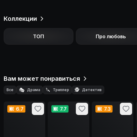
Коллекции
ТОП
Про любовь
Вам может понравиться
🎭
🔪
🕵️
Все
Драма
Триллер
Детектив
6.7
7.7
7.3