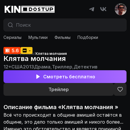
Сериалы
Мультики
Фильмы
Подборки
5.6
-
Главная
/
Фильмы
/
Клятва молчания
Клятва молчания
12+
США
2013
Драма
,
Триллер
,
Детектив
Смотреть бесплатно
Трейлер
Описание
фильма
«
Клятва молчания
»
Всё что происходит в общине амишей остаётся в
общине, это дело только амишей и никого более...
Именно это обстоятельство и является причиной,