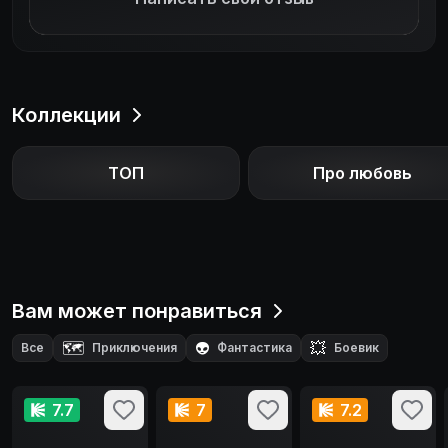
Коллекции
ТОП
Про любовь
Вам может понравиться
🗺️
👽
💥
Все
Приключения
Фантастика
Боевик
🧙‍♂️
Фэнтези
7.7
7
7.2