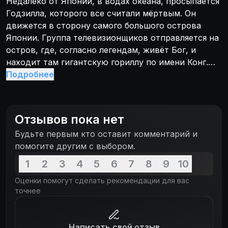
Недалеко от Японии, в водах океана, просыпается
Годзилла, которого все считали мёртвым. Он
движется в сторону самого большого острова
Японии. Группа телевизионщиков отправляется на
остров, где, согласно легендам, живёт Бог, и
находит там гигантскую гориллу по имени Конг.
Телевизионщики перевозят гориллу в Японию.
Подробнее
Кинг Конг сбегает и начинает вести сражение
против Годзиллы.
Отзывов пока нет
Будьте первым кто оставит комментарий и
помогите другим с выбором.
1
2
3
4
5
6
7
8
9
10
Оценки помогут сделать рекомендации для вас
точнее
Написать свой отзыв