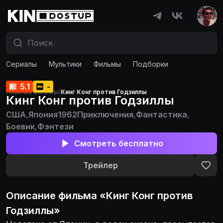
Сериалы
Мультики
Фильмы
Подборки
5.1
-
Главная
/
Фильмы
/
Кинг Конг против Годзиллы
Кинг Конг против Годзиллы
США
,
Япония
1962
Приключения
,
Фантастика
,
Боевик
,
Фэнтези
Смотреть бесплатно
Трейлер
Описание
фильма
«
Кинг Конг против
Годзиллы
»