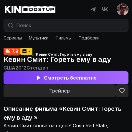
Сериалы
Мультики
Фильмы
Подборки
7.8
-
Главная
/
Фильмы
/
Кевин Смит: Гореть ему в аду
Кевин Смит: Гореть ему в аду
США
2012
Стендап
Смотреть бесплатно
Трейлер
Описание
фильма
«
Кевин Смит: Гореть
ему в аду
»
Кевин Смит снова на сцене! Снял Red State,