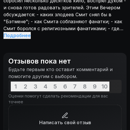
сбросил несколько десятков кило, воспрял духом -
и снова готов радовать зрителей. Этим Вечером
обсуждается: - каких злодеев Смит снял бы в
"Бэтмене"; - как Смита соблазняют фанатки; - как
Смит боролся с религиозными фанатиками; - где
Смит на всё находит время; - почему Смит уходит
Подробнее
из режиссуры.
Отзывов пока нет
Будьте первым кто оставит комментарий и
помогите другим с выбором.
1
2
3
4
5
6
7
8
9
10
Оценки помогут сделать рекомендации для вас
точнее
Написать свой отзыв