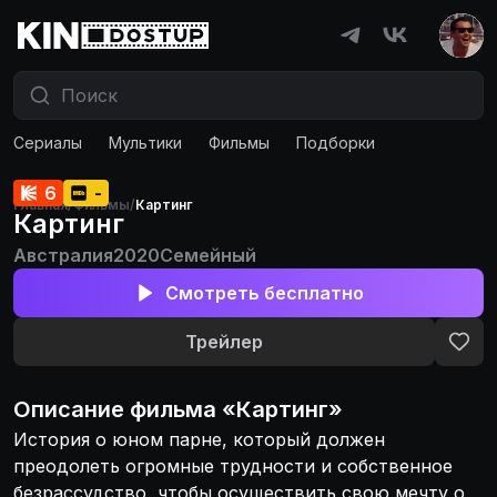
Сериалы
Мультики
Фильмы
Подборки
6
-
Главная
/
Фильмы
/
Картинг
Картинг
Австралия
2020
Семейный
Смотреть бесплатно
Трейлер
Описание
фильма
«
Картинг
»
История о юном парне, который должен
преодолеть огромные трудности и собственное
безрассудство, чтобы осуществить свою мечту о