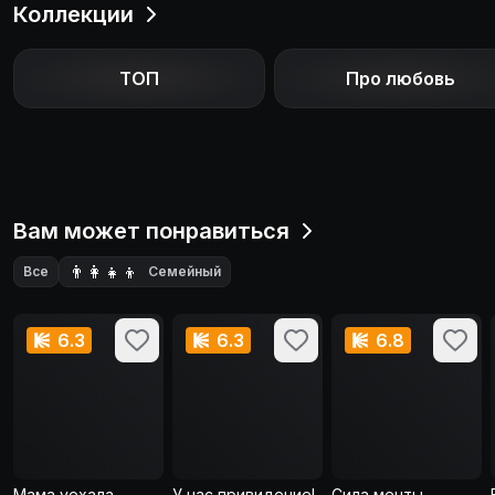
Коллекции
ТОП
Про любовь
Вам может понравиться
👨‍👩‍👧‍👦
Все
Семейный
6.3
6.3
6.8
Мама уехала
У нас привидение!
Сила мечты