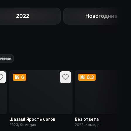
2022
Новогодние
енный
6
6.3
Шазам! Ярость богов
Без ответа
2023, Комедия
2023, Комедия