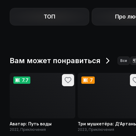
ТОП
Про лю
Вам может понравиться

Все
7.7
7
Аватар: Путь воды
Три мушкетёра: Д’Артан
2022, Приключения
2023, Приключения