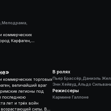
а
,
Мелодрама
,
и коммерческих
ород Карфаген,
трехлетней осады,
она Эмилиана
, который в
влялся нападениям
бытий Фульвия,
не
»
В ролях
скую любовную
Пьер Брассёр
,
Даниэль Жел
и коммерческих торговых
Энн Хейвуд
,
Альдо Сильван
аген, величайший враг
Режиссеры
, римские легионы под
и последнюю
Кармине Галлоне
та лет и трёх войн
о возрастающей силы. Во