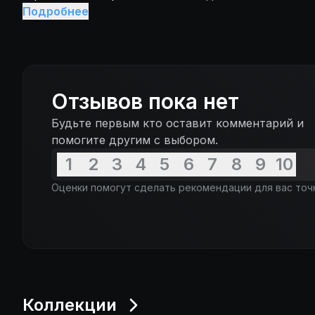
время этих событий Фульвия, женщина-римлянка,
Подробнее
драматическую любовную историю...
Отзывов пока нет
Будьте первым кто оставит комментарий и
помогите другим с выбором.
1
2
3
4
5
6
7
8
9
10
Оценки помогут сделать рекомендации для вас точ
Коллекции