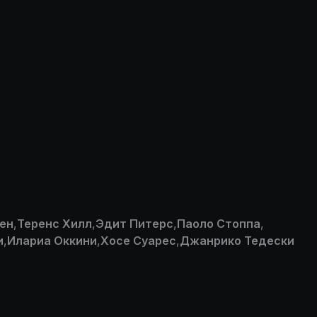
ен
,
Теренс Хилл
,
Эдит Питерс
,
Паоло Стоппа
,
и
,
Илариа Оккини
,
Хосе Суарес
,
Джанрико Тедески