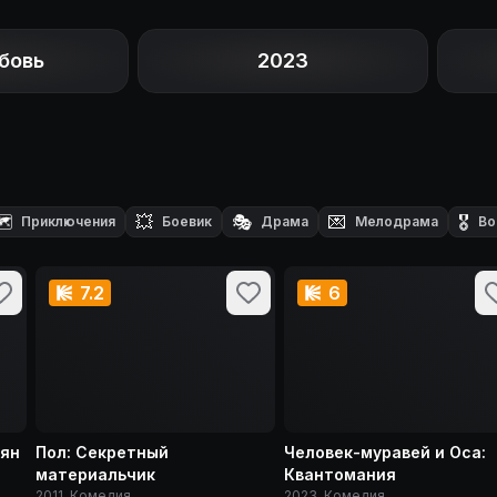
бовь
2023
️
💥
🎭
💌
🎖️
Приключения
Боевик
Драма
Мелодрама
Во
7.2
6
ьян
Пол: Секретный
Человек-муравей и Оса:
материальчик
Квантомания
2011, Комедия
2023, Комедия