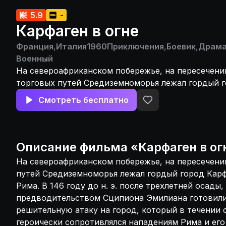
5.9
-
Карфаген в огне
Франция
,
Италия
1960
Приключения
,
Боевик
,
Драм
Военный
На североафриканском побережье, на пересечени
торговых путей Средиземноморья лежал гордый г
величайший враг Рима. В 146 году до н. э. после 
Смотреть бесплатно
римские легионы под предводительством Сципи
готовили последнюю решительную атаку на город
течении ста лет и трёх войн героически сопроти
Рима и его возрастающей силы. Во время этих со
Описание
фильма
«
Карфаген в ог
женщина-римлянка, переживала свою драматиче
На североафриканском побережье, на пересечени
историю...
путей Средиземноморья лежал гордый город Карф
Рима. В 146 году до н. э. после трехлетней осады
предводительством Сципиона Эмилиана готовил
решительную атаку на город, который в течении с
героически сопротивлялся нападениям Рима и ег