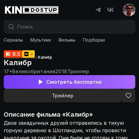
Сериалы
Мультики
Фильмы
Подборки
6.5
-
Главная
/
Фильмы
/
Калибр
Калибр
17+
Великобритания
2018
Триллер
Смотреть бесплатно
Трейлер
Описание
фильма
«
Калибр
»
Двое закадычных друзей отправились в тихую
горную деревню в Шотландии, чтобы провести
выходные за охотой. Они были не готовы к тому,