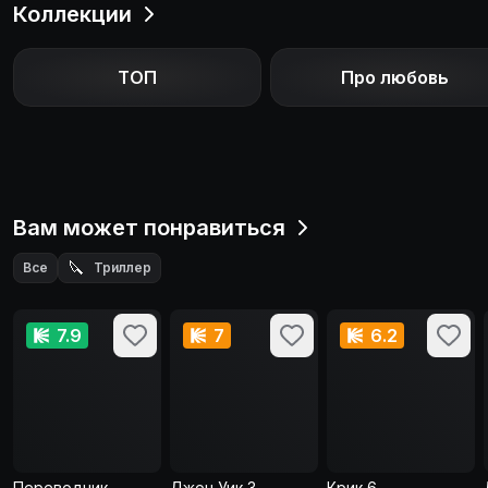
Коллекции
ТОП
Про любовь
Вам может понравиться
🔪
Все
Триллер
7.9
7
6.2
Переводчик
Джон Уик 3
Крик 6