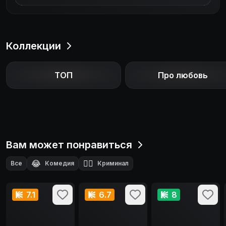
Коллекции
ТОП
Про любовь
Вам может понравиться
😂
🕵️‍♂️
Все
Комедия
Криминал
7.1
6.7
8