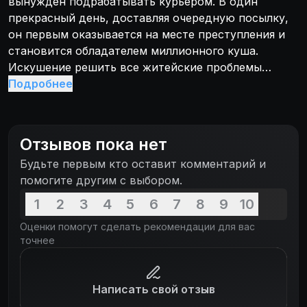
вынужден подрабатывать курьером. В один
прекрасный день, доставляя очередную посылку,
он первым оказывается на месте преступления и
становится обладателем миллионного куша.
Искушение решить все житейские проблемы
велико. И пока он размышляет вернуть или
Подробнее
присвоить огромную сумму наличных, его
начинают преследовать бандиты, а полиция не
спускает с него глаз. Спасаясь и от тех, и от
Отзывов пока нет
других, интеллектуал Пьер-Поль встречает
Будьте первым кто оставит комментарий и
роковую красотку...
помогите другим с выбором.
1
2
3
4
5
6
7
8
9
10
Оценки помогут сделать рекомендации для вас
точнее
Написать свой отзыв