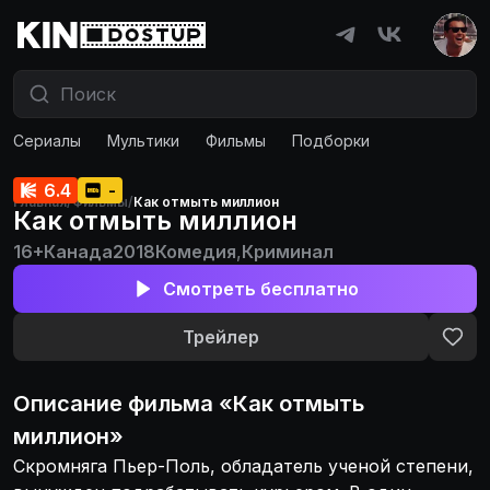
Сериалы
Мультики
Фильмы
Подборки
6.4
-
Главная
/
Фильмы
/
Как отмыть миллион
Как отмыть миллион
16+
Канада
2018
Комедия
,
Криминал
Смотреть бесплатно
Трейлер
Описание
фильма
«
Как отмыть
миллион
»
Скромняга Пьер-Поль, обладатель ученой степени,