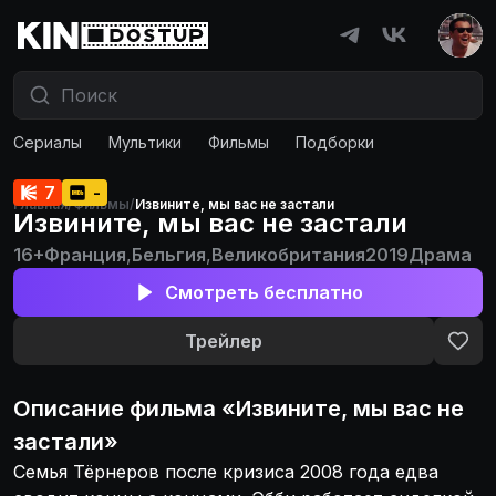
Сериалы
Мультики
Фильмы
Подборки
7
-
Главная
/
Фильмы
/
Извините, мы вас не застали
Извините, мы вас не застали
16+
Франция
,
Бельгия
,
Великобритания
2019
Драма
Смотреть бесплатно
Трейлер
Описание
фильма
«
Извините, мы вас не
застали
»
Семья Тёрнеров после кризиса 2008 года едва