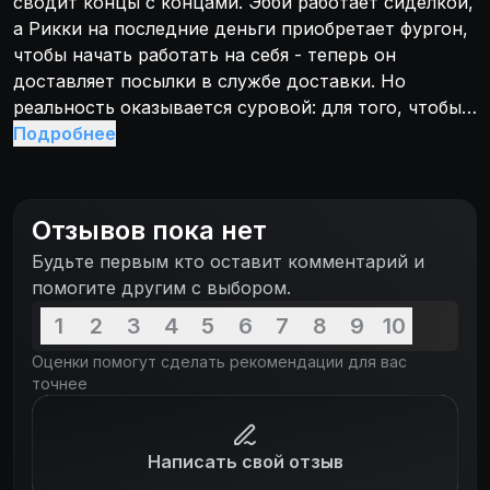
сводит концы с концами. Эбби работает сиделкой,
а Рикки на последние деньги приобретает фургон,
чтобы начать работать на себя - теперь он
доставляет посылки в службе доставки. Но
реальность оказывается суровой: для того, чтобы
окупить франшизу, Рикки приходится работать по
Подробнее
14 часов в сутки, а в оставшееся время
воспитывать детей. Выдержит ли семья это
испытание?
Отзывов пока нет
Будьте первым кто оставит комментарий и
помогите другим с выбором.
1
2
3
4
5
6
7
8
9
10
Оценки помогут сделать рекомендации для вас
точнее
Написать свой отзыв