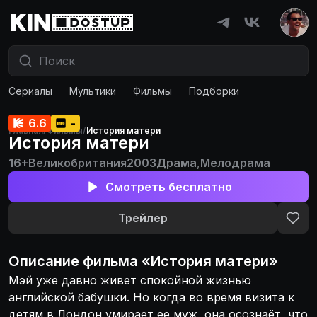
Сериалы
Мультики
Фильмы
Подборки
6.6
-
Главная
/
Фильмы
/
История матери
История матери
16+
Великобритания
2003
Драма
,
Мелодрама
Смотреть бесплатно
Трейлер
Описание
фильма
«
История матери
»
Мэй уже давно живет спокойной жизнью
английской бабушки. Но когда во время визита к
детям в Лондон умирает ее муж, она осознаёт, что