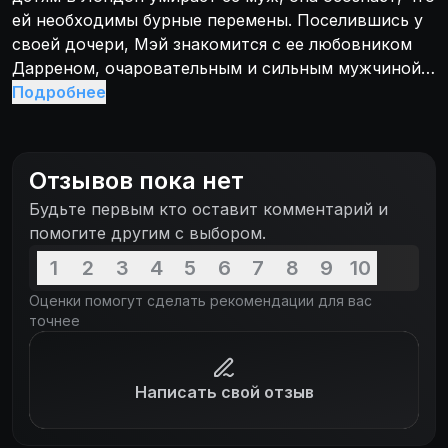
ей необходимы бурные перемены. Поселившись у
своей дочери, Мэй знакомится с ее любовником
Дарреном, очаровательным и сильным мужчиной,
который годится ей в сыновья. Их приятные
Подробнее
отношения внезапно перерастают в бурный
тайный роман, и теперь даже сама Мэй не может
понять, что это для нее - всего лишь попытка
Отзывов пока нет
спастись от одиночества или этот рискованный
Будьте первым кто оставит комментарий и
шаг - загадочное и манящее начало новой жизни,
помогите другим с выбором.
способное в любой момент обернуться
грандиозным скандалом...
1
2
3
4
5
6
7
8
9
10
Оценки помогут сделать рекомендации для вас
точнее
Написать свой отзыв