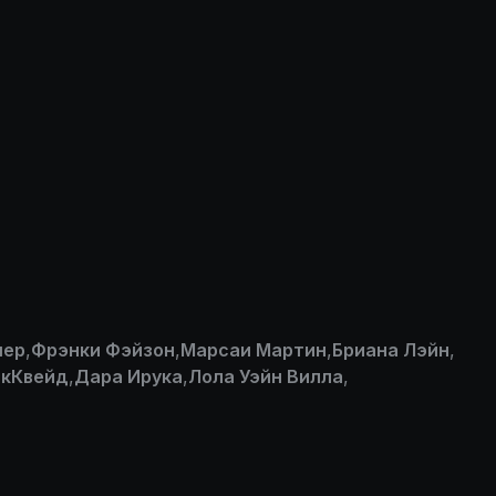
шер
,
Фрэнки Фэйзон
,
Марсаи Мартин
,
Бриана Лэйн
,
акКвейд
,
Дара Ирука
,
Лола Уэйн Вилла
,