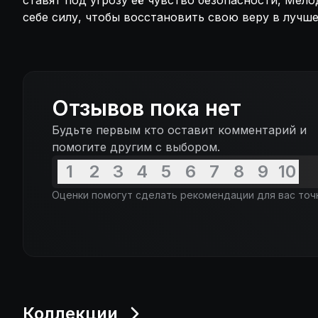
ставят под угрозу её чувство безопасности, Мел
себе силу, чтобы восстановить свою веру в лучше
Отзывов пока нет
Будьте первым кто оставит комментарий и
помогите другим с выбором.
1
2
3
4
5
6
7
8
9
10
Оценки помогут сделать рекомендации для вас точ
Коллекции