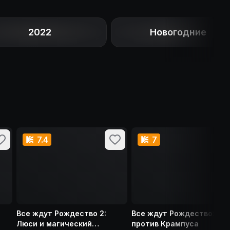
2022
Новогодние
7.4
7
Все ждут Рождество 2:
Все ждут Рождество: Лю
Люси и магический
против Крампуса