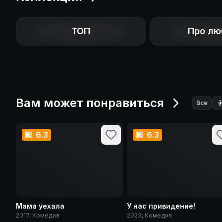
ТОП
Про лю
Вам может понравиться

Все
6.3
6.3
Мама уехала
У нас привидение!
2017, Комедия
2023, Комедия