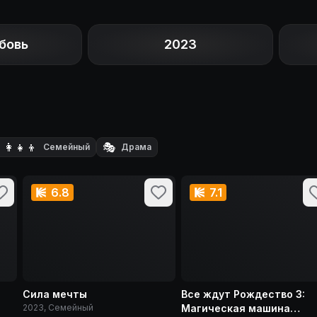
бовь
2023
‍👩‍👧‍👦
🎭
Семейный
Драма
6.8
7.1
Сила мечты
Все ждут Рождество 3:
2023, Семейный
Магическая машина