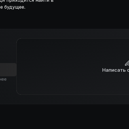
оди приходится найти в
е будущее.
Написать 
нее