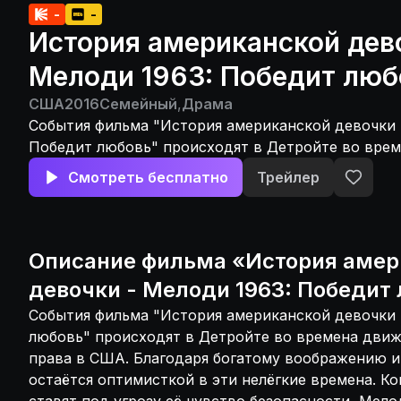
-
-
История американской дев
Мелоди 1963: Победит люб
США
2016
Семейный
,
Драма
События фильма "История американской девочки 
Победит любовь" происходят в Детройте во врем
гражданские права в США. Благодаря богатому в
Смотреть бесплатно
Трейлер
креативности, девочка остаётся оптимисткой в э
времена. Когда шокирующие события ставят под у
безопасности, Мелоди приходится найти в себе с
восстановить свою веру в лучшее будущее.
Описание
фильма
«
История амер
девочки - Мелоди 1963: Победит
События фильма "История американской девочки 
любовь" происходят в Детройте во времена движ
права в США. Благодаря богатому воображению и
остаётся оптимисткой в эти нелёгкие времена. 