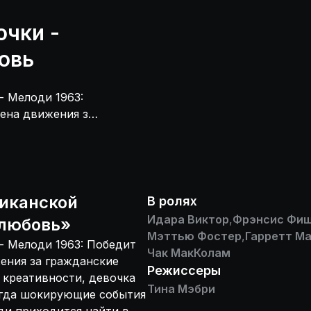
очки -
овь
- Мелоди 1963:
ена движения за
оображению и
ти нелёгкие
грозу её чувство
илу, чтобы
иканской
В ролях
Идара Виктор
,
Фрэнсис Фи
 любовь
»
Мэттью Фостер
,
Гарретт М
- Мелоди 1963: Победит
Чак МакКолам
ения за гражданские
Режиссеры
 креативности, девочка
Тина Мэбри
Когда шокирующие события