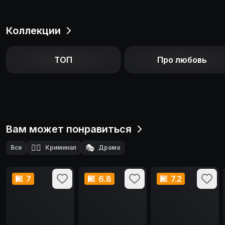
Коллекции
ТОП
Про любовь
Вам может понравиться
🕵️‍♂️
🎭
Все
Криминал
Драма
7
6.8
7.2