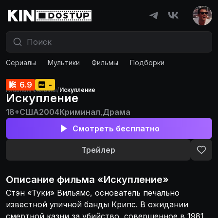
Сериалы
Мультики
Фильмы
Подборки
6.9
-
Главная
/
Фильмы
/
Искупление
Искупление
18+
США
2004
Криминал
,
Драма
Смотреть бесплатно
Трейлер
Описание
фильма
«
Искупление
»
Стэн «Туки» Вильямс, основатель печально
известной уличной банды Крипс. В ожидании
смертной казни за убийство, совершенное в 1981