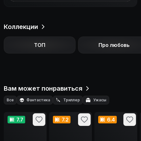
Коллекции
ТОП
Про любовь
Вам может понравиться
👽
🔪
👻
Все
Фантастика
Триллер
Ужасы
🕵️
Детектив
7.7
7.2
6.4