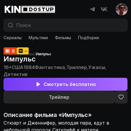
Сериалы
Мультики
Фильмы
Подборки
6
-
Главная
/
Фильмы
/
Импульс
Импульс
16+
США
1984
Фантастика
,
Триллер
,
Ужасы
,
Детектив
Смотреть бесплатно
Трейлер
Описание
фильма
«
Импульс
»
Стюарт и Дженнифер, молодая пара, едут в
небольшой городок Сатклифф к матери