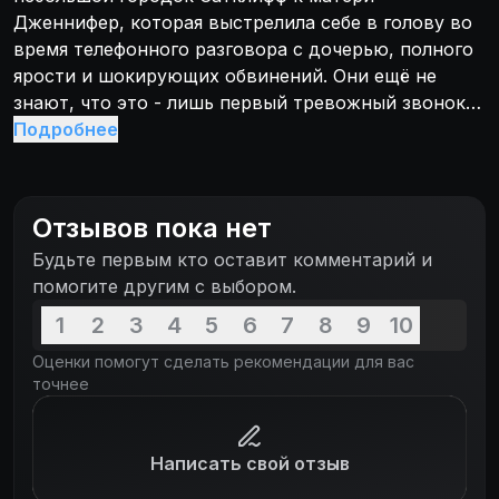
Дженнифер, которая выстрелила себе в голову во
время телефонного разговора с дочерью, полного
ярости и шокирующих обвинений. Они ещё не
знают, что это - лишь первый тревожный звонок,
прелюдия к череде непонятных и ужасных
Подробнее
событий...
Отзывов пока нет
Будьте первым кто оставит комментарий и
помогите другим с выбором.
1
2
3
4
5
6
7
8
9
10
Оценки помогут сделать рекомендации для вас
точнее
Написать свой отзыв