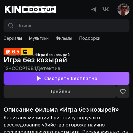
Сериалы
Мультики
Фильмы
Подборки
6.5
-
Главная
/
Фильмы
/
Игра без козырей
Игра без козырей
12+
СССР
1981
Детектив
Смотреть бесплатно
Трейлер
Описание
фильма
«
Игра без козырей
»
Капитану милиции Григонису поручают
расследование убийства сторожа научно-
исследовательского института. Рискуя жизнью, он