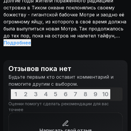
Долгие годы жители поражённого радиацией
островка в Тихом океане поклонялись своему
божеству - гигантской бабочке Мотре и заодно её
огромному яйцу, из которого в своё время должна
была вылупиться новая Мотра. Так продолжалось
до тех пор, пока на остров не налетел тайфун,
который смыл драгоценное яйцо в море и прибил
Подробнее
к берегам Японии, где его выловила бригада
рыбаков. Мотра в сопровождении двух своих фей-
хранительниц обратилась к людям с просьбой
Отзывов пока нет
вернуть яйцо обратно, но получила отказ: находка
Будьте первым кто оставит комментарий и
уже попала в руки крупной корпорации, решившей
помогите другим с выбором.
превратить яйцо в прибыльный аттракцион для
туристов. Впрочем, когда страну вновь начал
1
2
3
4
5
6
7
8
9
10
терроризировать Годзилла, людям ничего не
Оценки помогут сделать рекомендации для вас
оставалось, кроме как признать свою ошибку и
точнее
просить Мотру о защите.
Написать свой отзыв