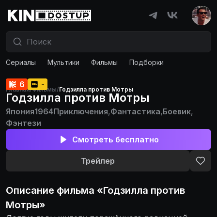
Сериалы
Мультики
Фильмы
Подборки
6
-
Главная
/
Фильмы
/
Годзилла против Мотры
Годзилла против Мотры
Япония
1964
Приключения
,
Фантастика
,
Боевик
,
Фэнтези
Смотреть бесплатно
Трейлер
Описание
фильма
«
Годзилла против
Мотры
»