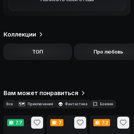
Коллекции
ТОП
Про любовь
Вам может понравиться
🗺️
👽
💥
Все
Приключения
Фантастика
Боевик
🧙‍♂️
Фэнтези
7.7
7
7.2