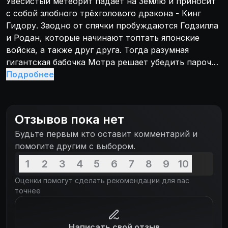
Увесистый метеорит падает на Землю и приносит
с собой злобного трёхголового дракона - Кинг
Гидору. Заодно от спячки пробуждаются Годзилла
и Родан, которые начинают топтать японские
войска, а также друг друга. Тогда разумная
гигантская бабочка Мотра решает убедить парочку
не драться между собой, а объединиться против
Подробнее
инопланетного супостата.
Отзывов пока нет
Будьте первым кто оставит комментарий и
помогите другим с выбором.
1
2
3
4
5
6
7
8
9
10
Оценки помогут сделать рекомендации для вас
точнее
Написать свой отзыв