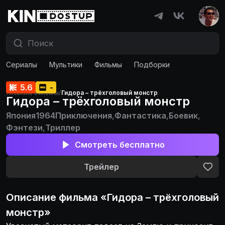
Сериалы
Мультики
Фильмы
Подборки
5.6
-
Главная
/
Фильмы
/
Гидора – трёхголовый монстр
Гидора – трёхголовый монстр
Япония
1964
Приключения
,
Фантастика
,
Боевик
,
Фэнтези
,
Триллер
Смотреть бесплатно
Трейлер
Описание
фильма
«
Гидора – трёхголовый
монстр
»