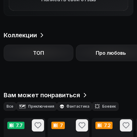
Коллекции
ТОП
Про любовь
Вам может понравиться
🗺️
👽
💥
Все
Приключения
Фантастика
Боевик
🧙‍♂️
🔪
Фэнтези
Триллер
7.7
7
7.2