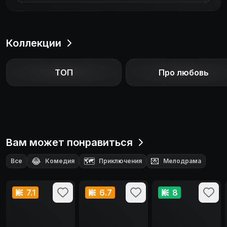
осуществлению предсказанного. С риском для
собственной жизни Фанфану удается раскрыть
коварный заговор. Это принесет ему славу,
нежданную любовь и уверенность в том, что
Коллекции
человек может стать творцом своей судьбы.
ТОП
Про любовь
Вам может понравиться
😂
🗺️
💌
Все
Комедия
Приключения
Мелодрама
7.1
6.7
8