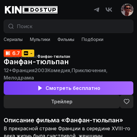
Сериалы
Мультики
Фильмы
Подборки
6.7
-
Главная
/
Фильмы
/
Фанфан-тюльпан
Фанфан-тюльпан
12+
Франция
2003
Комедия
,
Приключения
,
Мелодрама
Смотреть бесплатно
Трейлер
Описание
фильма
«
Фанфан-тюльпан
»
В прекрасной стране Франции в середине XVIII-го
века жизнь была счастливой, женщины