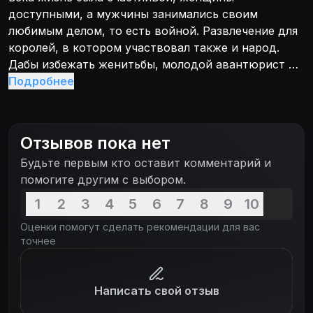
доступными, а мужчины занимались своим
любимым делом, то есть войной. Развлечение для
королей, в котором участвовал также и народ.
Дабы избежать женитьбы, молодой авантюрист и
волокита Фанфан записывается в армию
Подробнее
Людовика XV-го. Агитируя Фанфана в рекруты,
Аделина, дочь сержанта, занимающегося набором
солдат в армию, предсказывает юноше, что его
Отзывов пока нет
ждёт продвижение по службе и что его даже
Будьте первым кто оставит комментарий и
полюбит дочь короля. По дороге к лагерю
помогите другим с выбором.
Аквитанского полка Фанфан вступает в схватку с
бандой грабителей, напавших на карету. Как
1
2
3
4
5
6
7
8
9
10
выясняется позже, в карете находились мадам де
Оценки помогут сделать рекомендации для вас
Помпадур и Генриетта, дочь короля. Фанфан
точнее
понимает, что предсказание Аделины уже
начинает сбываться. Абсурдность военной
стратегии, храбрость Фанфана и масса других
Написать свой отзыв
приключений несколько усложняют путь героя к