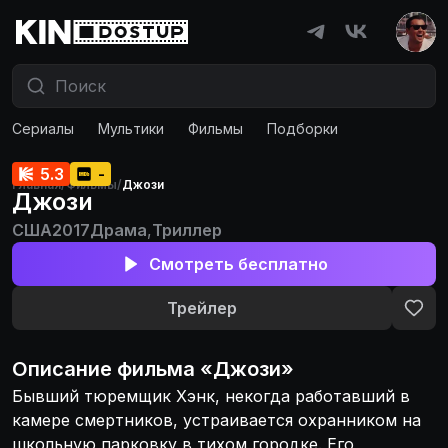
Сериалы
Мультики
Фильмы
Подборки
5.3
-
Главная
/
Фильмы
/
Джози
Джози
США
2017
Драма
,
Триллер
Смотреть бесплатно
Трейлер
Описание
фильма
«
Джози
»
Бывший тюремщик Хэнк, некогда работавший в
камере смертников, устраивается охранником на
школьную парковку в тихом городке. Его