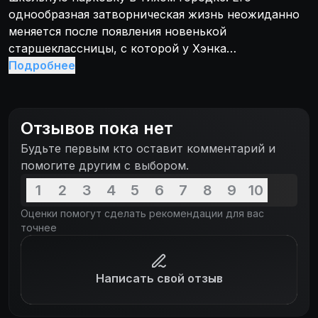
однообразная затворническая жизнь неожиданно
меняется после появления новенькой
старшеклассницы, с которой у Хэнка
завязываются неоднозначные отношения.
Подробнее
Отзывов пока нет
Будьте первым кто оставит комментарий и
помогите другим с выбором.
1
2
3
4
5
6
7
8
9
10
Оценки помогут сделать рекомендации для вас
точнее
Написать свой отзыв