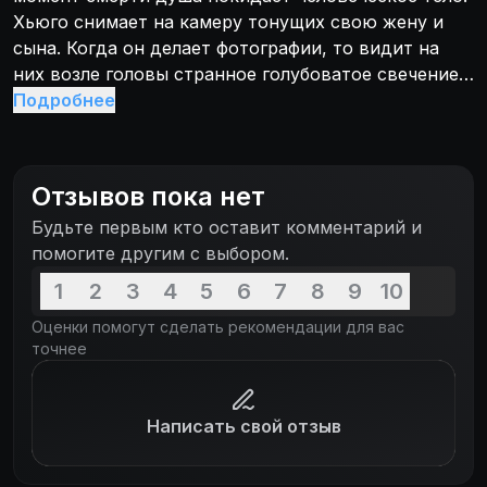
Хьюго снимает на камеру тонущих свою жену и
сына. Когда он делает фотографии, то видит на
них возле головы странное голубоватое свечение,
которое он принимает за человеческую душу.
Подробнее
Хьюго решает изловить неизвестное существо,
которое описано в древней греческой мифологии,
и подвергнуть изучению. Хьюго считает, что он
Отзывов пока нет
может поймать человеческую душу в луче света и
Будьте первым кто оставит комментарий и
таким образом достигнуть бессмертия. Ведь пока
помогите другим с выбором.
душа не найдет свое пристанище в человеческом
теле, человек остается живым...
1
2
3
4
5
6
7
8
9
10
Оценки помогут сделать рекомендации для вас
точнее
Написать свой отзыв