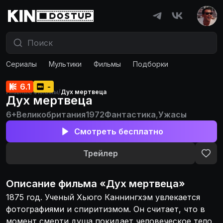
Сериалы
Мультики
Фильмы
Подборки
6.1
-
Главная
/
Фильмы
/
Дух мертвеца
Дух мертвеца
6+
Великобритания
1972
Фантастика
,
Ужасы
Смотреть бесплатно
Трейлер
Описание
фильма
«
Дух мертвеца
»
1875 год. Ученый Хьюго Каннингхэм увлекается
фотографиями и спиритизмом. Он считает, что в
момент смерти душа покидает человеческое тело.