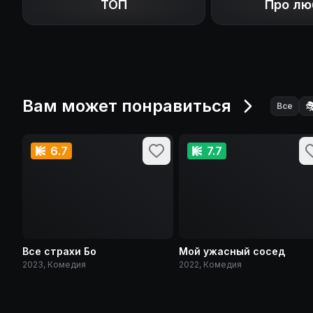
ТОП
Про лю
Вам может понравиться

Все
6.7
7.7
Все страхи Бо
Мой ужасный сосед
2023, Комедия
2022, Комедия