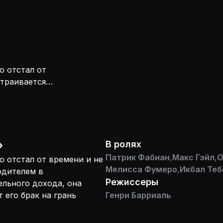
о отстал от
страивается
сто
лнительные
»
В ролях
Патрик Фабиан
,
Макс Гэйл
,
О
 отстал от времени и не
Мелисса Фумеро
,
Икбал Теб
одителем в
Режиссеры
льного дохода, она
 его брак на грань
Генри Барриаль