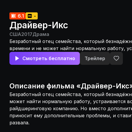
6.1
-
Драйвер-Икс
США
2017
Драма
Безработный отец семейства, который безнадёжн
времени и не может найти нормальную работу, у
водителем в райдшеринговую компанию. Но вме
Смотреть бесплатно
Трейлер
дополнительного дохода, она приносит ему допо
проблемы, и ставит его брак на грань развала.
Описание
фильма
«
Драйвер-Икс
Безработный отец семейства, который безнадёжно
может найти нормальную работу, устраивается в
райдшеринговую компанию. Но вместо дополните
приносит ему дополнительные проблемы, и ставит
развала.