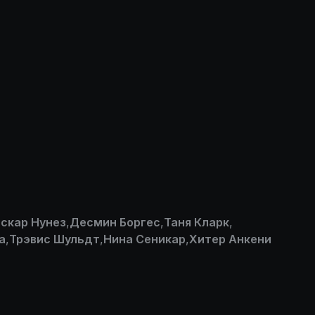
скар Нунез
,
Десмин Боргес
,
Таня Кларк
,
а
,
Трэвис Шульдт
,
Нина Сеникар
,
Хитер Анкени