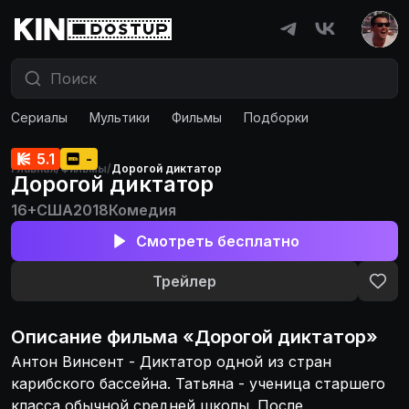
Сериалы
Мультики
Фильмы
Подборки
5.1
-
Главная
/
Фильмы
/
Дорогой диктатор
Дорогой диктатор
16+
США
2018
Комедия
Смотреть бесплатно
Трейлер
Описание
фильма
«
Дорогой диктатор
»
Антон Винсент - Диктатор одной из стран
карибского бассейна. Татьяна - ученица старшего
класса обычной средней школы. После