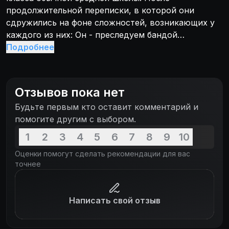
продолжительной переписки, в которой они
сдружились на фоне сложностей, возникающих у
каждого из них: Он - преследуем бандой
повстанцев, намеренных свергнуть его режим,
Подробнее
Она - одолеваемая вредными ученицами.
Диктатор - решил найти убежище в тихой, как он
думал Америке и приехать к Татьяне. В конечном
Отзывов пока нет
итоге, он обучает мятежную в душе девочку-
Будьте первым кто оставит комментарий и
подростка, как свергнуть режим в своей школе и
помогите другим с выбором.
стать настоящим лидером.
1
2
3
4
5
6
7
8
9
10
Оценки помогут сделать рекомендации для вас
точнее
Написать свой отзыв