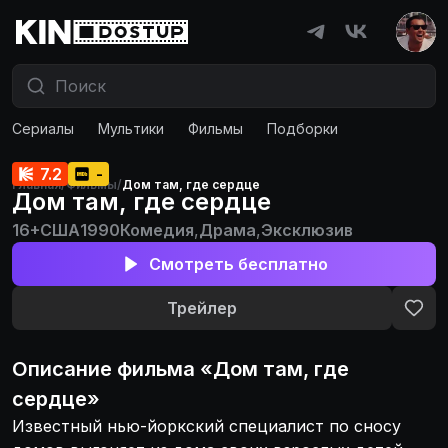
Сериалы
Мультики
Фильмы
Подборки
7.2
-
Главная
/
Фильмы
/
Дом там, где сердце
Дом там, где сердце
16+
США
1990
Комедия
,
Драма
,
Эксклюзив
Смотреть бесплатно
Трейлер
Описание
фильма
«
Дом там, где
сердце
»
Известный нью-йоркский специалист по сносу