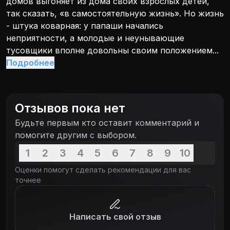
домов выгоняет из дома своих взрослых детей,
так сказать, «в самостоятельную жизнь». Но жизнь
- штука коварная: у папаши начались
неприятности, а молодые и неунывающие
тусовщики вполне довольны своим положением...
Подробнее
Отзывов пока нет
Будьте первым кто оставит комментарий и
помогите другим с выбором.
1
2
3
4
5
6
7
8
9
10
Оценки помогут сделать рекомендации для вас
точнее
Написать свой отзыв