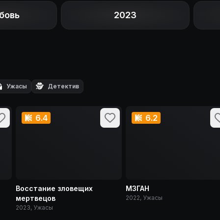
бовь
2023

🕵️
Ужасы
Детектив
6.4
6.2
Восстание зловещих
М3ГАН
мертвецов
2022, Ужасы
2023, Ужасы