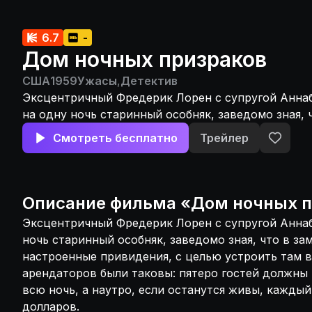
6.7
-
Дом ночных призраков
США
1959
Ужасы
,
Детектив
Эксцентричный Фредерик Лорен с супругой Анна
на одну ночь старинный особняк, заведомо зная, 
бродят агрессивно настроенные привидения, с ц
Смотреть бесплатно
Трейлер
там вечеринку. Условия арендаторов были таковы:
должны провести вместе с ними всю ночь, а наут
останутся живы, каждый получит по 10 000 долла
Описание
фильма
«
Дом ночных п
Эксцентричный Фредерик Лорен с супругой Аннаб
ночь старинный особняк, заведомо зная, что в за
настроенные привидения, с целью устроить там в
арендаторов были таковы: пятеро гостей должны
всю ночь, а наутро, если останутся живы, каждый
долларов.