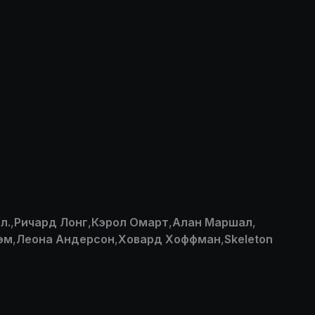
л.
,
Ричард Лонг
,
Кэрол Омарт
,
Алан Маршал
,
эм
,
Леона Андерсон
,
Ховард Хоффман
,
Skeleton