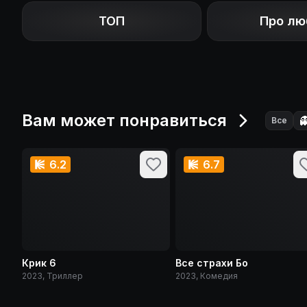
ТОП
Про лю
Вам может понравиться

Все
6.2
6.7
Крик 6
Все страхи Бо
2023, Триллер
2023, Комедия