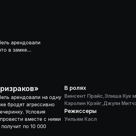
бель арендовали
что в замке
елью устроить
 пятеро гостей
ро, если
ров.
ризраков
»
В ролях
Винсент Прайс
,
Элиша Кук м
ель арендовали на одну
Кэролин Крэйг
,
Джули Митч
мке бродят агрессивно
Режиссеры
ечеринку. Условия
 провести вместе с ними
Уильям Касл
 получит по 10 000