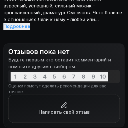
взрослый, успешный, сильный мужик -
прославленный драматург Смолянов. Чего больше
в отношениях Ляли к нему - любви или
благодарности за налаженную жизнь, решенные
Подробнее
проблемы и уверенность в завтрашнем дне?
Попытка соединить несоединимое, жить двумя
жизнями одновременно, кончается крахом для
Отзывов пока нет
всех участников этого треугольника, все углы
Будьте первым кто оставит комментарий и
которого болезненно-острые.
помогите другим с выбором.
1
2
3
4
5
6
7
8
9
10
Оценки помогут сделать рекомендации для вас
точнее
Написать свой отзыв