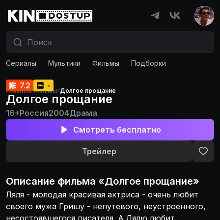
Сериалы
Мультики
Фильмы
Подборки
7.2
-
Главная
/
Фильмы
/
Долгое прощание
Долгое прощание
16+
Россия
2004
Драма
Смотреть бесплатно
Трейлер
Описание
фильма
«
Долгое прощание
»
Ляля - молодая красивая актриса - очень любит
своего мужа Гришу - непутевого, неустроенного,
несостоявшегося писателя. А Лялю любит