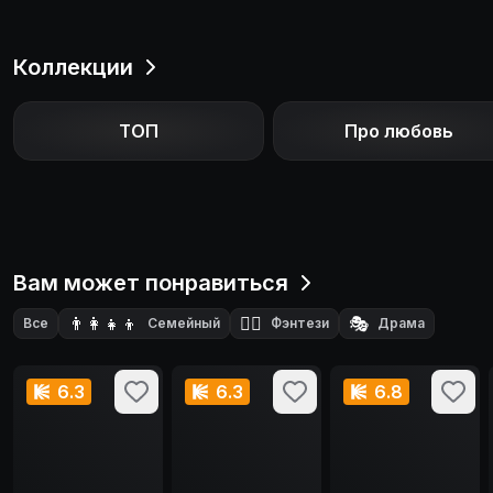
Коллекции
ТОП
Про любовь
Вам может понравиться
👨‍👩‍👧‍👦
🧙‍♂️
🎭
Все
Семейный
Фэнтези
Драма
6.3
6.3
6.8