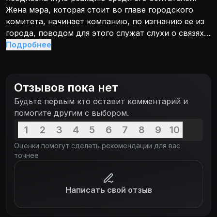
Жена мэра, которая стоит во главе городского
комитета, начинает компанию, по изгнанию ее из
города, поводом для этого служат слухи о связях
приезжей с нечистой силой...
Подробнее
Отзывов пока нет
Будьте первым кто оставит комментарий и
помогите другим с выбором.
1
2
3
4
5
6
7
8
9
10
Оценки помогут сделать рекомендации для вас
точнее
Написать свой отзыв