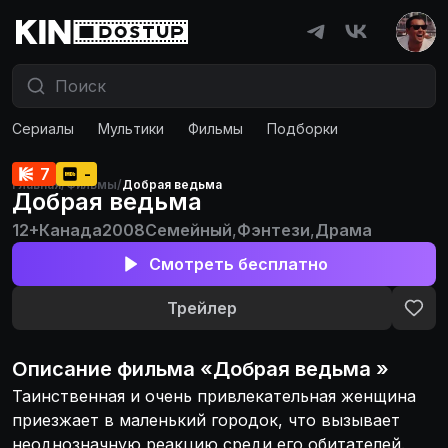
Сериалы
Мультики
Фильмы
Подборки
7
-
Главная
/
Фильмы
/
Добрая ведьма
Добрая ведьма
12+
Канада
2008
Семейный
,
Фэнтези
,
Драма
Смотреть бесплатно
Трейлер
Описание
фильма
«
Добрая ведьма
»
Таинственная и очень привлекательная женщина
приезжает в маленький городок, что вызывает
неоднозначную реакцию среди его обитателей.