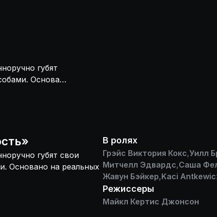
нноручно губят
собами. Основано
ость
»
В ролях
Грэйс Виктория Кокс
,
Уилл 
нноручно губят свои
Митчелл Эдвардс
,
Саша Фе
и. Основано на реальных
Жавун Бэйкер
,
Kaci Antkewic
Режиссеры
Майкл Кертис Джонсон