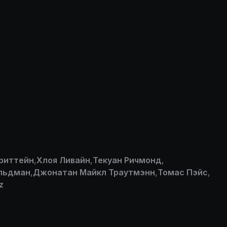
Бриттейн
,
Хлоя Ливайн
,
Текуан Ричмонд
,
льдман
,
Джонатан Майкл Траутмэнн
,
Томас Пэйс
,
z