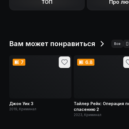
ТОП
Про лю
Вам может понравиться
🕵️
Все
7
6.8
Джон Уик 3
Тайлер Рейк: Операция п
2019, Криминал
спасению 2
2023, Криминал