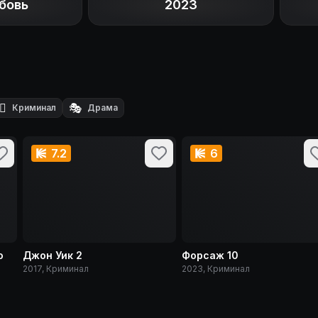
бовь
2023
‍♂️
🎭
Криминал
Драма
7.2
6
о
Джон Уик 2
Форсаж 10
2017, Криминал
2023, Криминал