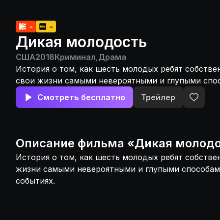
-
-
Дикая молодость
США
2018
Криминал
,
Драма
История о том, как шесть молодых ребят собстве
свои жизни самыми невероятными и глупыми спо
на реальных событиях.
Смотреть бесплатно
Трейлер
Описание
фильма
«
Дикая молод
История о том, как шесть молодых ребят собстве
жизни самыми невероятными и глупыми способам
событиях.