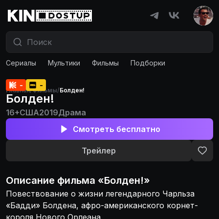
Сериалы
Мультики
Фильмы
Подборки
-
-
Главная
/
Фильмы
/
Болден!
Болден!
16+
США
2019
Драма
Смотреть бесплатно
Трейлер
Описание
фильма
«
Болден!
»
Повествование о жизни легендарного Чарльза
«Бадди» Болдена, афро-американского корнет-
короля Нового Орлеана.