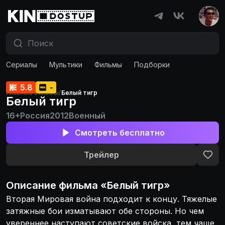
Сериалы
Мультики
Фильмы
Подборки
5.8
-
Главная
/
Фильмы
/
Белый тигр
Белый тигр
16+
Россия
2012
Военный
Смотреть бесплатно
Трейлер
Описание
фильма
«
Белый тигр
»
Вторая Мировая война подходит к концу. Тяжелые
затяжные бои изматывают обе стороны. Но чем
увереннее наступают советские войска, тем чаще