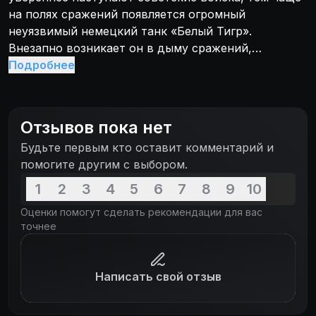
на полях сражений появляется огромный
неуязвимый немецкий танк «Белый Тигр».
Внезапно возникает он в дыму сражений,
безжалостно расстреливает своих противников и
Подробнее
неожиданно исчезает. Советское командование
решает для борьбы с «Белым Тигром» создать
особый танк специальную модель Т-34-85.
Отзывов пока нет
Будьте первым кто оставит комментарий и
помогите другим с выбором.
1
2
3
4
5
6
7
8
9
10
Оценки помогут сделать рекомендации для вас
точнее
Написать свой отзыв