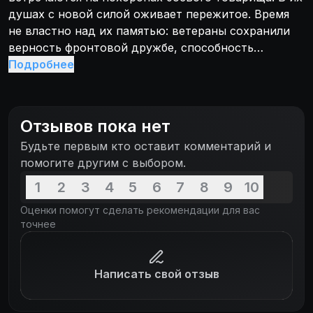
душах с новой силой оживает пережитое. Время
не властно над их памятью: ветераны сохранили
верность фронтовой дружбе, способность
жертвовать собой, неистребимую любовь к жизни.
Подробнее
Отзывов пока нет
Будьте первым кто оставит комментарий и
помогите другим с выбором.
1
2
3
4
5
6
7
8
9
10
Оценки помогут сделать рекомендации для вас
точнее
Написать свой отзыв