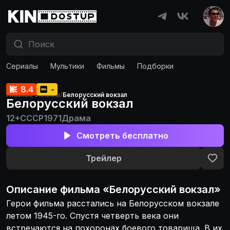
Сериалы
Мультики
Фильмы
Подборки
8.4
-
Главная
/
Фильмы
/
Белорусский вокзал
Белорусский вокзал
12+
СССР
1971
Драма
Смотреть бесплатно
Трейлер
Описание
фильма
«
Белорусский вокзал
»
Герои фильма расстались на Белорусском вокзале
летом 1945-го. Спустя четверть века они
встречаются на похоронах боевого товарища. В их