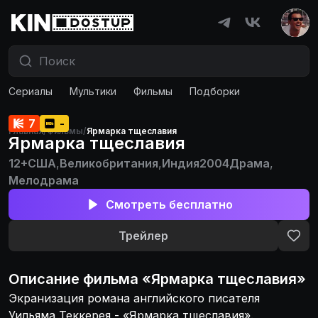
Сериалы
Мультики
Фильмы
Подборки
7
-
Главная
/
Фильмы
/
Ярмарка тщеславия
Ярмарка тщеславия
12+
США
,
Великобритания
,
Индия
2004
Драма
,
Мелодрама
Смотреть бесплатно
Трейлер
Описание
фильма
«
Ярмарка тщеславия
»
Экранизация романа английского писателя
Уильяма Теккерея - «Ярмарка тщеславия».