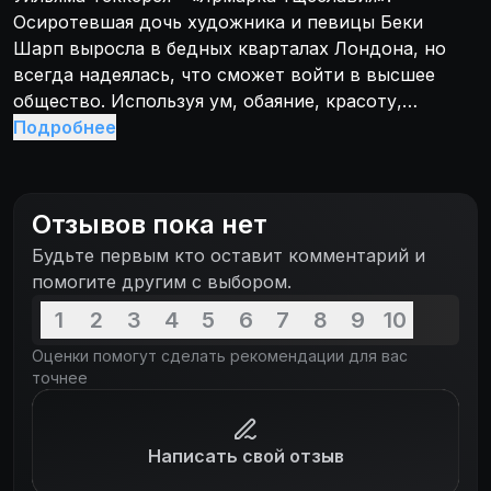
Осиротевшая дочь художника и певицы Беки
Шарп выросла в бедных кварталах Лондона, но
всегда надеялась, что сможет войти в высшее
общество. Используя ум, обаяние, красоту,
хорошее воспитание, Беки начинает восходить по
Подробнее
социальной лестнице вместе со своей подругой
Амелией, отчаянно преодолевая противодействие
общества. Фильм охватывает бурные двадцать лет
Отзывов пока нет
из жизни главной героини, успевшей за это время
Будьте первым кто оставит комментарий и
выйти замуж, родить ребенка, пережить
помогите другим с выбором.
наполеоновские войны и многое другое. Но
настоящий звёздный час для Беки пробивает,
1
2
3
4
5
6
7
8
9
10
когда она привлекает к себе внимание скучающего
Оценки помогут сделать рекомендации для вас
маркиза, коллекционирующего картины её отца.
точнее
Написать свой отзыв