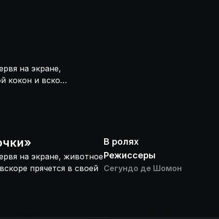
рвя на экране,
й кокон и вскоре
очки
»
В ролях
Режиссеры
ервя на экране, животное
вскоре прячется в своей
Сегундо де Шомон