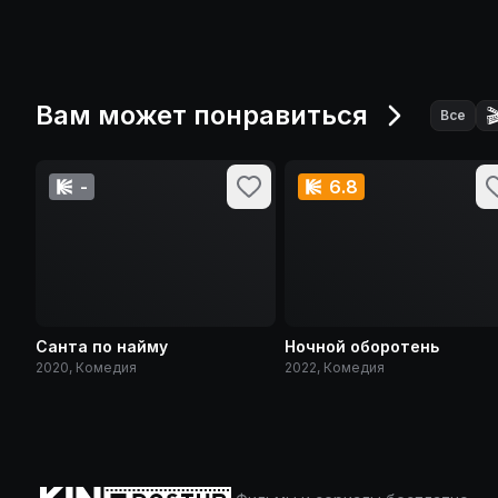
Вам может понравиться

Все
-
6.8
Санта по найму
Ночной оборотень
2020, Комедия
2022, Комедия