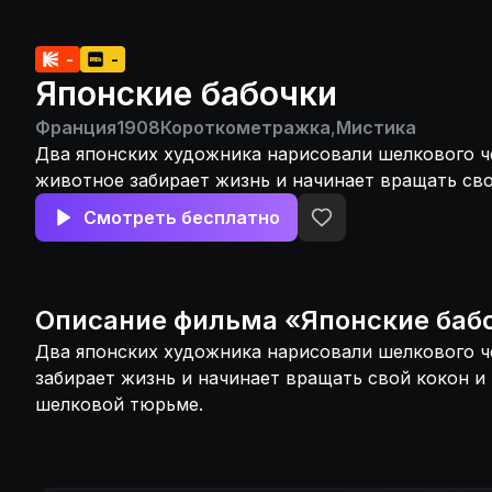
-
-
Японские бабочки
Франция
1908
Короткометражка
,
Мистика
Два японских художника нарисовали шелкового че
животное забирает жизнь и начинает вращать сво
прячется в своей шелковой тюрьме.
Смотреть бесплатно
Описание
фильма
«
Японские баб
Два японских художника нарисовали шелкового ч
забирает жизнь и начинает вращать свой кокон и 
шелковой тюрьме.