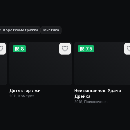

Короткометражка
Мистика
8
7.5
Детектор лжи
Неизведанное: Удача
2011, Комедия
Дрейка
2018, Приключения